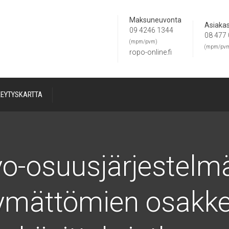
Maksuneuvonta
Asiakas
09 4246 1344
08 477
(mpm/pvm)
(mpm/pv
ropo-online.fi
KEYTYSKARTTA
vo-osuusjärjestelm
tymättömien osakk