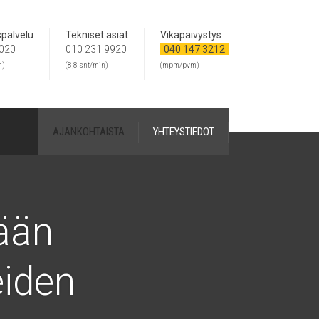
palvelu
Tekniset asiat
Vikapäivystys
 020
010 231 9920
040 147 3212
m)
(8,8 snt/min)
(mpm/pvm)
AJANKOHTAISTA
YHTEYSTIEDOT
ään
eiden