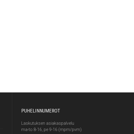
PUHELINNUMEROT
Laskutuksen asiakaspalvelu
ma-to 8-16, pe 9-16 (mpm/pvm)