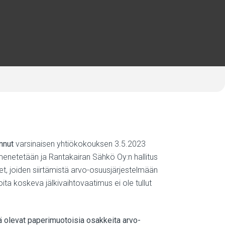
nnut
varsinaisen yhtiökokouksen 3.5.2023
enetetään ja Rantakairan Sähkö Oy:n hallitus
et, joiden siirtämistä arvo-osuusjärjestelmään
ita koskeva jälkivaihtovaatimus ei ole tullut
llä olevat paperimuotoisia osakkeita arvo-