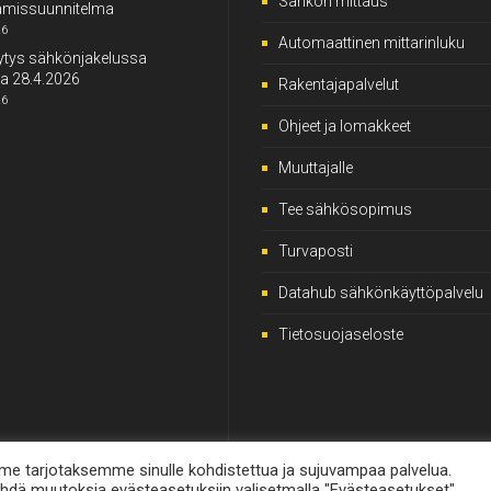
Sähkön mittaus
tämissuunnitelma
26
Automaattinen mittarinluku
ytys sähkönjakelussa
ina 28.4.2026
Rakentajapalvelut
26
Ohjeet ja lomakkeet
Muuttajalle
Tee sähkösopimus
Turvaposti
Datahub sähkönkäyttöpalvelu
Tietosuojaseloste
e tarjotaksemme sinulle kohdistettua ja sujuvampaa palvelua.
dä muutoksia evästeasetuksiin valisetmalla "Evästeasetukset".
vastaa
CCOY