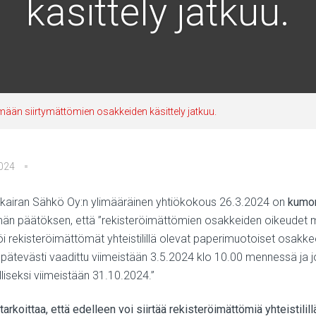
käsittely jatkuu.
ään siirtymättömien osakkeiden käsittely jatkuu.
2024
kairan Sähkö Oy:n ylimääräinen yhtiökokous 26.3.2024 on
kumo
än päätöksen, että ”rekisteröimättömien osakkeiden oikeudet m
öi rekisteröimättömät yhteistilillä olevat paperimuotoiset osakke
 pätevästi vaadittu viimeistään 3.5.2024 klo 10.00 mennessä ja jo
lliseksi viimeistään 31.10.2024.”
arkoittaa, että edelleen voi siirtää rekisteröimättömiä yhteistili