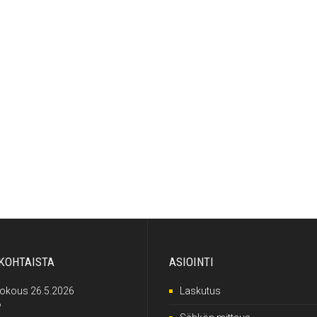
KOHTAISTA
ASIOINTI
kokous 26.5.2026
Laskutus
6