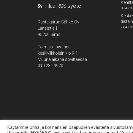
Kehit
Tilaa RSS syöte
30.4.20
Keske
tiista
Rantakairan Sähkö Oy
24.4.20
Lanssitie 1
95200 Simo
Toimisto avoinna
keskiviikkoisin klo 9-11
Muuna aikana sovittaessa
010 231 9920
Käytämme omia ja kolmansien osapuolien evästeitä sivustollamm
Painamalla "HYVÄKSY", hyväksyt käyttämämme evästeet. Voit teh
Rantakairan Sähkö Oy © 2016-2026 – Tekniikasta 