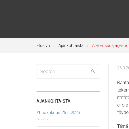
Etusivu
Ajankohtaista
Arvo-osuusjärjestelm
Search
26.3.
for:
Ranta
tekem
mität
AJANKOHTAISTA
ei ole
täyde
Yhtiökokous 26.5.2026
5.5.2026
Tämä t