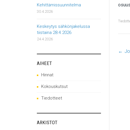
osuus
Kehittämissuunnitelma
30.4.2026
Tiedott
Keskeytys sähkönjakelussa
tiistaina 28.4.2026
24.4.2026
←
Jo
P
AIHEET
n
Hinnat
Kokouskutsut
Tiedotteet
ARKISTOT