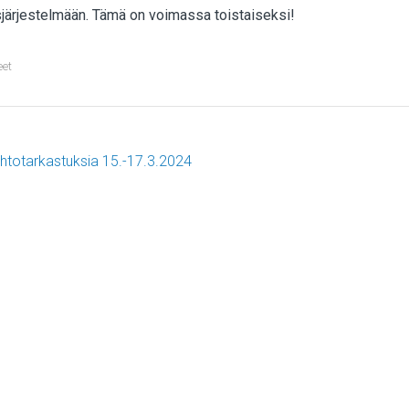
järjestelmään. Tämä on voimassa toistaiseksi!
eet
htotarkastuksia 15.-17.3.2024
ost
avigation