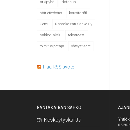
arkipyhä
datahub
häiriötiedotus
kausitariffi
Oomi
Rantakairan Sähkö Oy
sähkönjakelu
tekstiviesti
toimitusjohtaja
yhteystiedot
Tilaa RSS syöte
RANTAKAIRAN SÄHKÖ
AJAN
Keskeytyskartta
Yhtiö
5.5.202