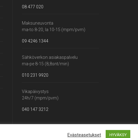
08 477 020
Maksuneuvonta
ma-to 8-20, la 10-15 (mpm/pvm)
09 4246 1344
Sähköverkon asiakaspalvelu
ma-pe 8-15 (8,8snt/min)
010 231 9920
Vikapäivystys
24h/7 (mpm/pvm)
040 147 3212
Evästeasetukset
HYVÄKSY