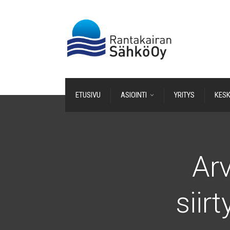
ETUSIVU
ASIOINTI
YRITYS
KES
Ar
siir