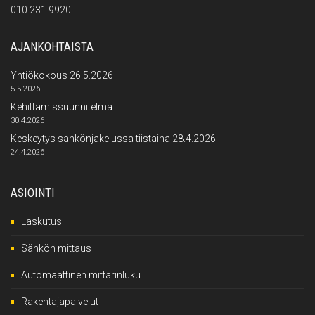
010 231 9920
AJANKOHTAISTA
Yhtiökokous 26.5.2026
5.5.2026
Kehittämissuunnitelma
30.4.2026
Keskeytys sähkönjakelussa tiistaina 28.4.2026
24.4.2026
ASIOINTI
Laskutus
Sähkön mittaus
Automaattinen mittarinluku
Rakentajapalvelut