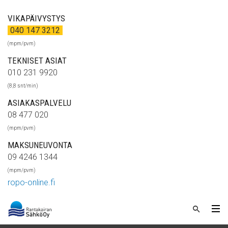
VIKAPÄIVYSTYS
040 147 3212
(mpm/pvm)
TEKNISET ASIAT
010 231 9920
(8,8 snt/min)
ASIAKASPALVELU
08 477 020
(mpm/pvm)
MAKSUNEUVONTA
09 4246 1344
(mpm/pvm)
ropo-online.fi