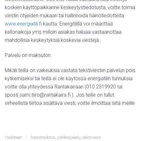
koskien käyttöpaikkanne keskeytystiedotusta, voitte toimia
viestin ohjeiden mukaan tai hallinnoida häiriötiedotteita
www.energiatili.fi
kautta. Energitilillä voi määrittää
kellonaikoja yms milloin asiakas haluaa vastaanottaa
mahdollisia keskeytyksiä koskevia viestejä.
Palvelu on maksuton.
Mikäli teillä on vaikeuksia vastata tekstiviestiin palvelun pois
kytkemiseksi tai teillä ei ole käytössä energiatilin tunnuksia
voitte olla yhteydessä Rantakairaan (010 2319920 tai
sposti sami.tiiro@rantakaira.fi ). Jos teille on tullut
virheellistä tietoa sisältävä viesti, voitte ilmoittaa siitä meille.
Tiedotteet
häiriötiedotus
,
sähkönjakelu
,
tekstiviesti