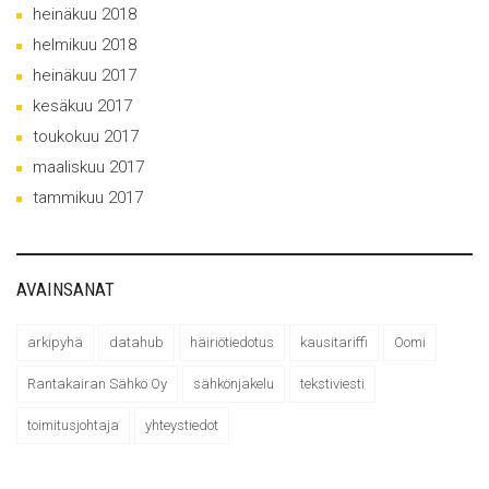
heinäkuu 2018
helmikuu 2018
heinäkuu 2017
kesäkuu 2017
toukokuu 2017
maaliskuu 2017
tammikuu 2017
AVAINSANAT
arkipyhä
datahub
häiriötiedotus
kausitariffi
Oomi
Rantakairan Sähkö Oy
sähkönjakelu
tekstiviesti
toimitusjohtaja
yhteystiedot