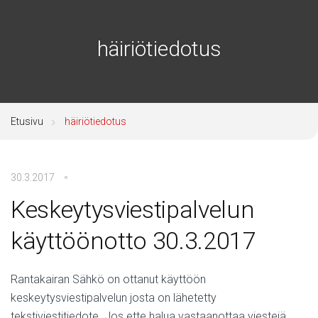
häiriötiedotus
Etusivu
häiriötiedotus
30.3.2017
Keskeytysviestipalvelun
käyttöönotto 30.3.2017
Rantakairan Sähkö on ottanut käyttöön
keskeytysviestipalvelun josta on lähetetty
tekstiviestitiedote. Jos ette halua vastaanottaa viestejä