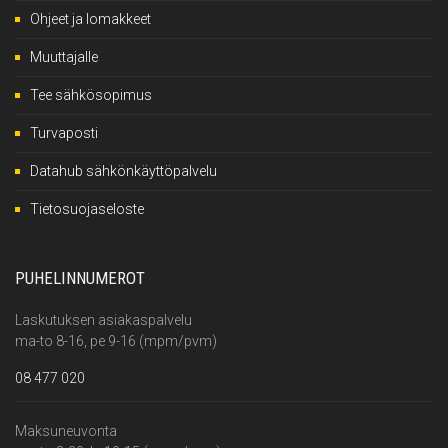
Ohjeet ja lomakkeet
Muuttajalle
Tee sähkösopimus
Turvaposti
Datahub sähkönkäyttöpalvelu
Tietosuojaseloste
PUHELINNUMEROT
Laskutuksen asiakaspalvelu
ma-to 8-16, pe 9-16 (mpm/pvm)
08 477 020
Maksuneuvonta