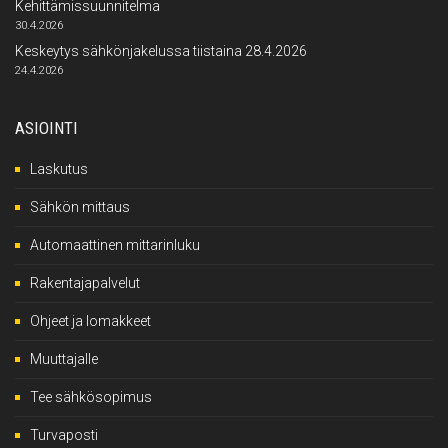
Kehittämissuunnitelma
30.4.2026
Keskeytys sähkönjakelussa tiistaina 28.4.2026
24.4.2026
ASIOINTI
Laskutus
Sähkön mittaus
Automaattinen mittarinluku
Rakentajapalvelut
Ohjeet ja lomakkeet
Muuttajalle
Tee sähkösopimus
Turvaposti