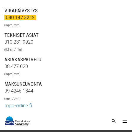
VIKAPÄIVYSTYS
040 147 3212
(mpm/pvm)
TEKNISET ASIAT
010 231 9920
(8,8 snt/min)
ASIAKASPALVELU
08 477 020
(mpm/pvm)
MAKSUNEUVONTA
09 4246 1344
(mpm/pvm)
ropo-online.fi