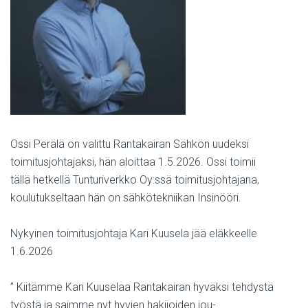
Ossi Perälä on valittu Rantakairan Sähkön uudeksi
toimitusjohtajaksi, hän aloittaa 1.5.2026. Ossi toimii
tällä hetkellä Tunturiverkko Oy:ssä toimitusjohtajana,
koulutukseltaan hän on sähkötekniikan Insinööri.
Nykyinen toimitusjohtaja Kari Kuusela jää eläkkeelle
1.6.2026
” Kiitämme Kari Kuuselaa Rantakairan hyväksi tehdystä
työstä ja saimme nyt hyvien hakijoiden jou-