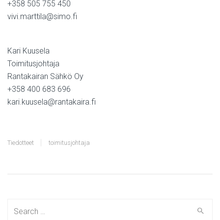
+358 505 755 450
vivi.marttila@simo.fi
Kari Kuusela
Toimitusjohtaja
Rantakairan Sähkö Oy
+358 400 683 696
kari.kuusela@rantakaira.fi
Tiedotteet
toimitusjohtaja
Search
for: