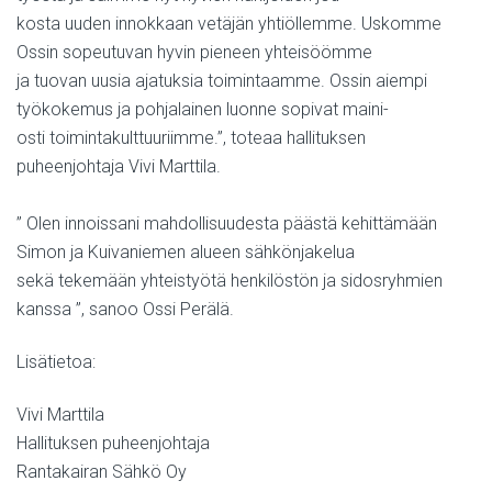
kosta uuden innokkaan vetäjän yhtiöllemme. Uskomme
Ossin sopeutuvan hyvin pieneen yhteisöömme
ja tuovan uusia ajatuksia toimintaamme. Ossin aiempi
työkokemus ja pohjalainen luonne sopivat maini-
osti toimintakulttuuriimme.”, toteaa hallituksen
puheenjohtaja Vivi Marttila.
” Olen innoissani mahdollisuudesta päästä kehittämään
Simon ja Kuivaniemen alueen sähkönjakelua
sekä tekemään yhteistyötä henkilöstön ja sidosryhmien
kanssa ”, sanoo Ossi Perälä.
Lisätietoa:
Vivi Marttila
Hallituksen puheenjohtaja
Rantakairan Sähkö Oy