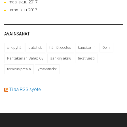
maaliskuu 2017
tammikuu 2017
AVAINSANAT
arkipyhä
datahub
häiriötiedotus
kausitariffi
Oomi
Rantakairan Sähkö Oy
sähkönjakelu
tekstiviesti
toimitusjohtaja
yhteystiedot
Tilaa RSS syöte