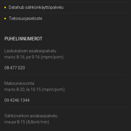
Datahub sähkönkäyttöpalvelu
Tietosuojaseloste
PUHELINNUMEROT
Laskutuksen asiakaspalvelu
ma-to 8-16, pe 9-16 (mpm/pvm)
08 477 020
Maksuneuvonta
ma-to 8-20, la 10-15 (mpm/pvm)
09 4246 1344
Sähköverkon asiakaspalvelu
ma-pe 8-15 (8,8snt/min)