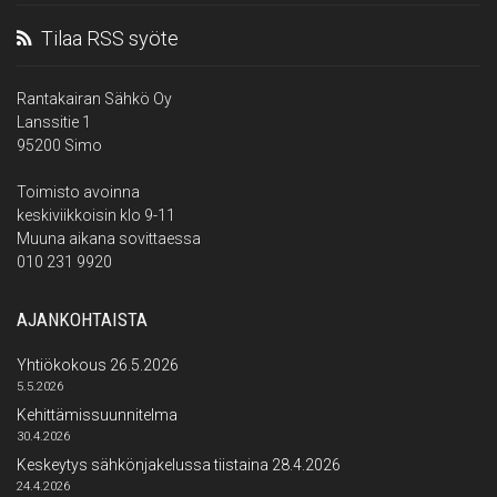
Tilaa RSS syöte
Rantakairan Sähkö Oy
Lanssitie 1
95200 Simo
Toimisto avoinna
keskiviikkoisin klo 9-11
Muuna aikana sovittaessa
010 231 9920
AJANKOHTAISTA
Yhtiökokous 26.5.2026
5.5.2026
Kehittämissuunnitelma
30.4.2026
Keskeytys sähkönjakelussa tiistaina 28.4.2026
24.4.2026