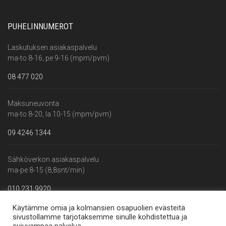
PUHELINNUMEROT
Laskutuksen asiakaspalvelu
ma-to 8-16, pe 9-16 (mpm/pvm)
08 477 020
Maksuneuvonta
ma-to 8-20, la 10-15 (mpm/pvm)
09 4246 1344
Sähköverkon asiakaspalvelu
ma-pe 8-15 (8,8snt/min)
010 231 9920
Käytämme omia ja kolmansien osapuolien evästeitä
Vikapäivystys
sivustollamme tarjotaksemme sinulle kohdistettua ja