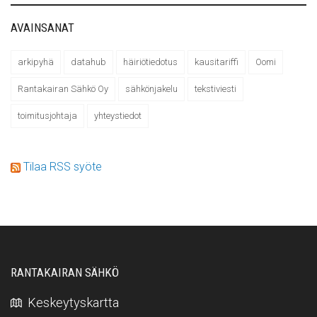
AVAINSANAT
arkipyhä
datahub
häiriötiedotus
kausitariffi
Oomi
Rantakairan Sähkö Oy
sähkönjakelu
tekstiviesti
toimitusjohtaja
yhteystiedot
Tilaa RSS syöte
RANTAKAIRAN SÄHKÖ
Keskeytyskartta