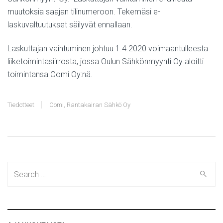
muutoksia saajan tilinumeroon. Tekemäsi e-
laskuvaltuutukset säilyvät ennallaan.
Laskuttajan vaihtuminen johtuu 1.4.2020 voimaantulleesta
liiketoimintasiirrosta, jossa Oulun Sähkönmyynti Oy aloitti
toimintansa Oomi Oy:nä.
Tiedotteet
Oomi
,
Rantakairan Sähkö Oy
Search
for: