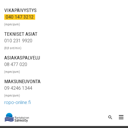
VIKAPÄIVYSTYS
040 147 3212
(mpm/pvm)
TEKNISET ASIAT
010 231 9920
(8,8 snt/min)
ASIAKASPALVELU
08 477 020
(mpm/pvm)
MAKSUNEUVONTA
09 4246 1344
(mpm/pvm)
ropo-online.fi