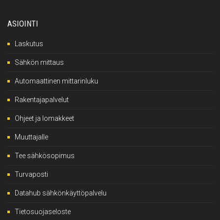
ASIOINTI
Laskutus
Sähkön mittaus
Automaattinen mittarinluku
Rakentajapalvelut
Ohjeet ja lomakkeet
Muuttajalle
Tee sähkösopimus
Turvaposti
Datahub sähkönkäyttöpalvelu
Tietosuojaseloste