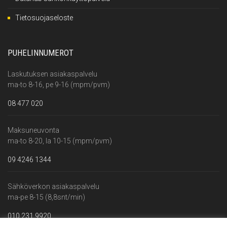
Tietosuojaseloste
PUHELINNUMEROT
Laskutuksen asiakaspalvelu
ma-to 8-16, pe 9-16 (mpm/pvm)
08 477 020
Maksuneuvonta
ma-to 8-20, la 10-15 (mpm/pvm)
09 4246 1344
Sähköverkon asiakaspalvelu
ma-pe 8-15 (8,8snt/min)
010 231 9920