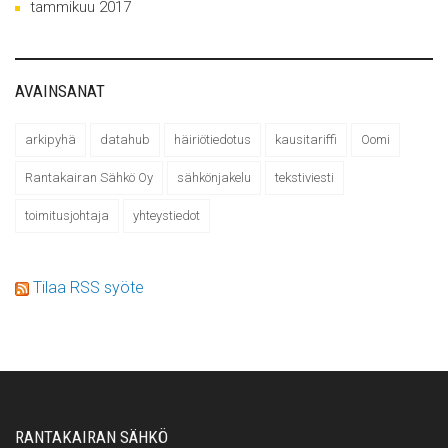
tammikuu 2017
AVAINSANAT
arkipyhä
datahub
häiriötiedotus
kausitariffi
Oomi
Rantakairan Sähkö Oy
sähkönjakelu
tekstiviesti
toimitusjohtaja
yhteystiedot
Tilaa RSS syöte
RANTAKAIRAN SÄHKÖ