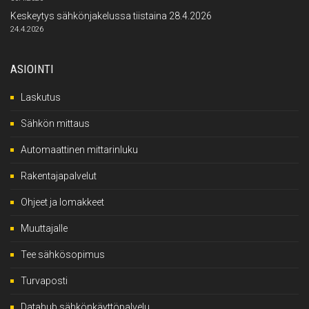
Keskeytys sähkönjakelussa tiistaina 28.4.2026
24.4.2026
ASIOINTI
Laskutus
Sähkön mittaus
Automaattinen mittarinluku
Rakentajapalvelut
Ohjeet ja lomakkeet
Muuttajalle
Tee sähkösopimus
Turvaposti
Datahub sähkönkäyttöpalvelu