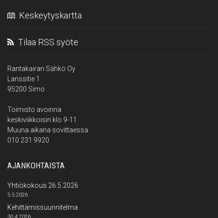
Keskeytyskartta
Tilaa RSS syöte
Rantakairan Sähkö Oy
Lanssitie 1
95200 Simo
Toimisto avoinna
keskiviikkoisin klo 9-11
Muuna aikana sovittaessa
010 231 9920
AJANKOHTAISTA
Yhtiökokous 26.5.2026
5.5.2026
Kehittämissuunnitelma
30.4.2026