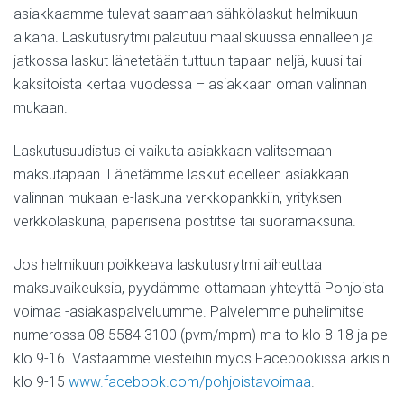
asiakkaamme tulevat saamaan sähkölaskut helmikuun
aikana. Laskutusrytmi palautuu maaliskuussa ennalleen ja
jatkossa laskut lähetetään tuttuun tapaan neljä, kuusi tai
kaksitoista kertaa vuodessa – asiakkaan oman valinnan
mukaan.
Laskutusuudistus ei vaikuta asiakkaan valitsemaan
maksutapaan. Lähetämme laskut edelleen asiakkaan
valinnan mukaan e-laskuna verkkopankkiin, yrityksen
verkkolaskuna, paperisena postitse tai suoramaksuna.
Jos helmikuun poikkeava laskutusrytmi aiheuttaa
maksuvaikeuksia, pyydämme ottamaan yhteyttä Pohjoista
voimaa -asiakaspalveluumme. Palvelemme puhelimitse
numerossa 08 5584 3100 (pvm/mpm) ma-to klo 8-18 ja pe
klo 9-16. Vastaamme viesteihin myös Facebookissa arkisin
klo 9-15
www.facebook.com/pohjoistavoimaa
.