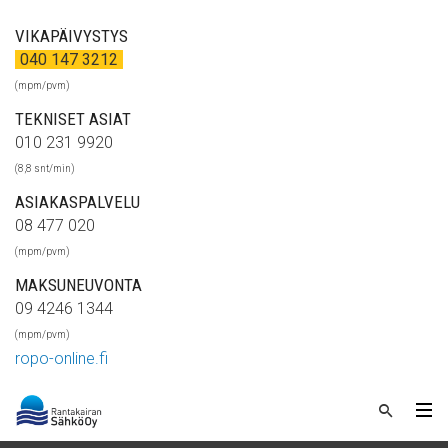
VIKAPÄIVYSTYS
040 147 3212
(mpm/pvm)
TEKNISET ASIAT
010 231 9920
(8,8 snt/min)
ASIAKASPALVELU
08 477 020
(mpm/pvm)
MAKSUNEUVONTA
09 4246 1344
(mpm/pvm)
ropo-online.fi