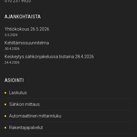
010 231 9920
AJANKOHTAISTA
Yhtiökokous 26.5.2026
5.5.2026
Kehittämissuunnitelma
30.4.2026
Keskeytys sähkönjakelussa tiistaina 28.4.2026
24.4.2026
ASIOINTI
Laskutus
Sähkön mittaus
Automaattinen mittarinluku
Rakentajapalvelut