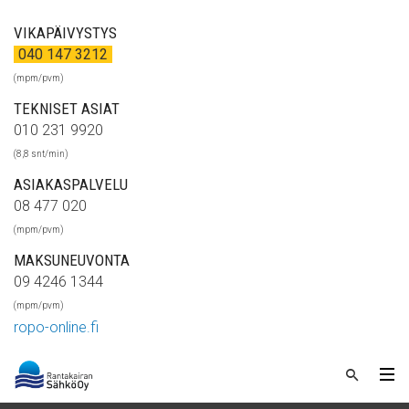
VIKAPÄIVYSTYS
040 147 3212
(mpm/pvm)
TEKNISET ASIAT
010 231 9920
(8,8 snt/min)
ASIAKASPALVELU
08 477 020
(mpm/pvm)
MAKSUNEUVONTA
09 4246 1344
(mpm/pvm)
ropo-online.fi