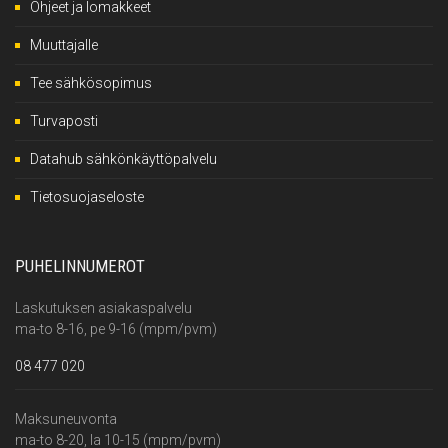
Ohjeet ja lomakkeet
Muuttajalle
Tee sähkösopimus
Turvaposti
Datahub sähkönkäyttöpalvelu
Tietosuojaseloste
PUHELINNUMEROT
Laskutuksen asiakaspalvelu
ma-to 8-16, pe 9-16 (mpm/pvm)
08 477 020
Maksuneuvonta
ma-to 8-20, la 10-15 (mpm/pvm)