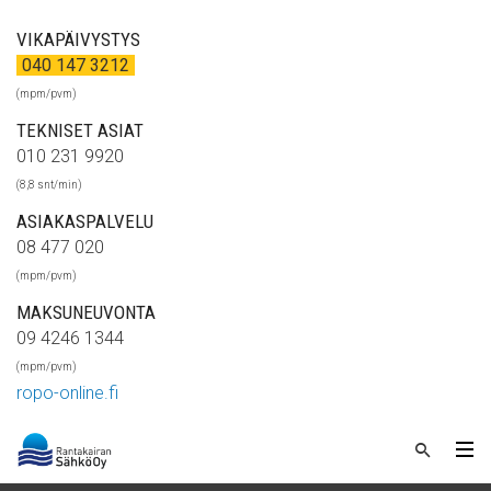
VIKAPÄIVYSTYS
040 147 3212
(mpm/pvm)
TEKNISET ASIAT
010 231 9920
(8,8 snt/min)
ASIAKASPALVELU
08 477 020
(mpm/pvm)
MAKSUNEUVONTA
09 4246 1344
(mpm/pvm)
ropo-online.fi