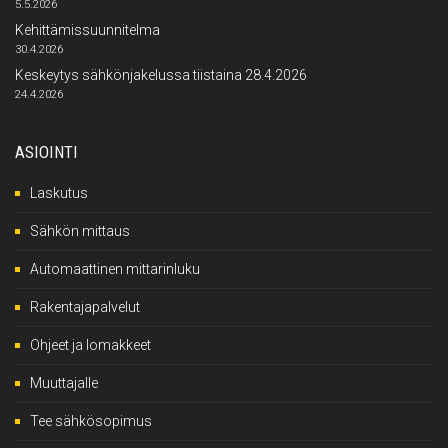
5.5.2026
Kehittämissuunnitelma
30.4.2026
Keskeytys sähkönjakelussa tiistaina 28.4.2026
24.4.2026
ASIOINTI
Laskutus
Sähkön mittaus
Automaattinen mittarinluku
Rakentajapalvelut
Ohjeet ja lomakkeet
Muuttajalle
Tee sähkösopimus