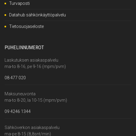
Turvaposti
Datahub sähkönkäyttöpalvelu
Tietosuojaseloste
PUHELINNUMEROT
Laskutuksen asiakaspalvelu
ma-to 8-16, pe 9-16 (mpm/pvm)
08 477 020
Maksuneuvonta
ma-to 8-20, la 10-15 (mpm/pvm)
09 4246 1344
Sähköverkon asiakaspalvelu
ma-pe 8-15 (8,8snt/min)